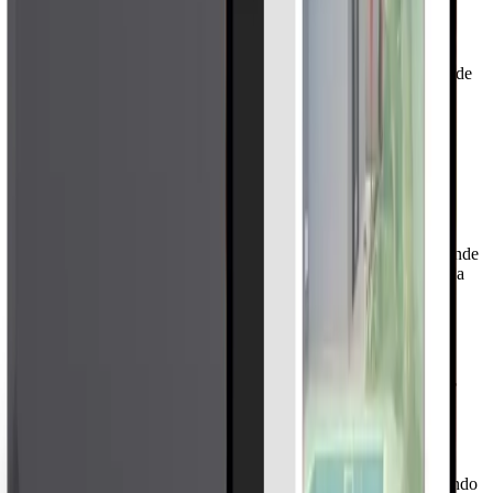
Instalação flexível
A solução se adapta a diferentes áreas, distâncias e necessidades de
cobertura perimetral.
Operação técnica
Rastreamento, classificação e alerta em
uma só leitura.
O radar amplia a consciência situacional da equipe, mostrando onde
o alvo está, como ele se desloca e qual resposta pode ser acionada
no perímetro.
Clima não interrompe a proteção
O radar é indicado para operação em chuva, neve, neblina, areia,
poeira e cenários externos severos.
Cobertura para grandes áreas
A distância de medição pode variar de 60 m até 3000 m, permitindo