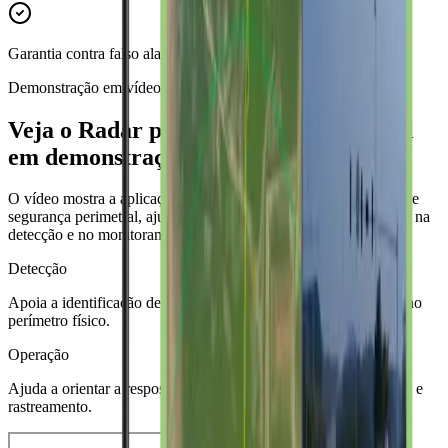
Garantia contra falso alarme. (Mediante certificação de projeto)
Demonstração em vídeo
Veja o Radar para Proteção Perimetral
em demonstração.
O vídeo mostra a aplicação da tecnologia de radar no contexto de
segurança perimetral, ajudando a visualizar como a solução atua na
detecção e no monitoramento de áreas externas.
Detecção
Apoia a identificação de movimentações antes da aproximação ao
perímetro físico.
Operação
Ajuda a orientar a resposta da equipe com monitoramento visual e
rastreamento.