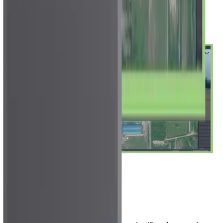
Mapa e rastreamento
O mapa ajuda a posicionar a ocorrência no ambiente protegido,
oferecendo contexto espacial para tomada de decisão rápida.
Mapa operacional
Posição do alvo
Resposta orientada
04
Classificação de alvos