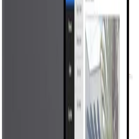
perímetro.
Detecção invisível
Alarme de som ou luz
Ecossistema integrado
Vantagens
Segurança invisível para áreas externas
críticas.