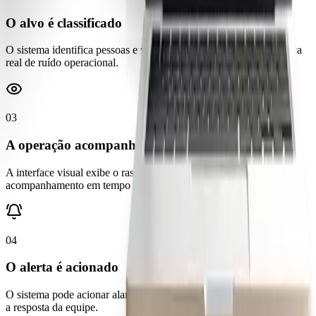
O alvo é classificado
O sistema identifica pessoas e veículos, ajudando a separar ameaça
real de ruído operacional.
03
A operação acompanha
A interface visual exibe o rastreamento e pode orientar câmera para
acompanhamento em tempo real.
04
O alerta é acionado
O sistema pode acionar alarmes de som ou luz no local e direcionar
a resposta da equipe.