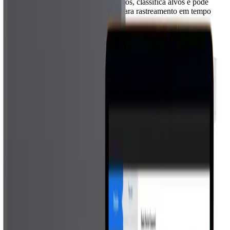
A solução reconhece pessoas e veículos, classifica alvos e pode
apoiar o posicionamento de câmera para rastreamento em tempo
real.
Pessoas e veículos
Até 32 alvos
Câmera orientada
05
Operação integrada
Radar, software, mapa e imagens trabalham juntos para detectar,
classificar, rastrear e acionar a operação com mais precisão no