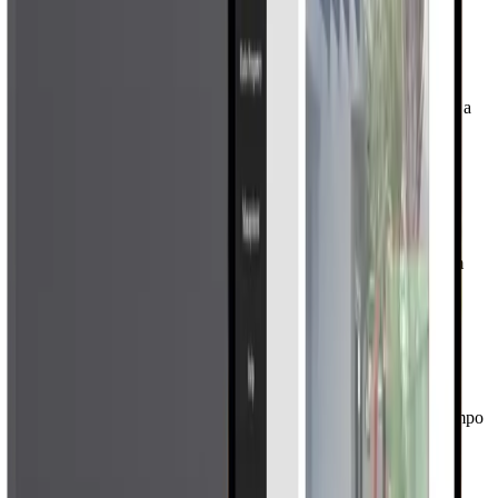
Detecção antes do muro
O radar identifica movimento na área externa e ajuda a antecipar a
resposta antes que a ameaça chegue à barreira física.
Baixo falso positivo
A classificação de alvos e a tecnologia anti-interferência reduzem
ocorrências indevidas em ambientes críticos.
Rastreamento visual
A detecção pode orientar câmera para acompanhar o alvo em tempo
real e dar mais clareza à operação.