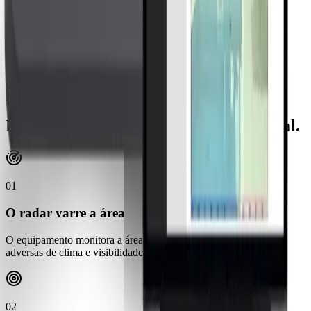
adaptação a diferentes perímetros.
Rastreamento com histórico
A interface visual registra e acompanha o deslocamento do alvo,
oferecendo leitura mais clara do evento.
Fluxo de resposta
Da detecção ao acionamento operacional.
01
O radar varre a área
O equipamento monitora a área protegida mesmo em condições
adversas de clima e visibilidade.
02